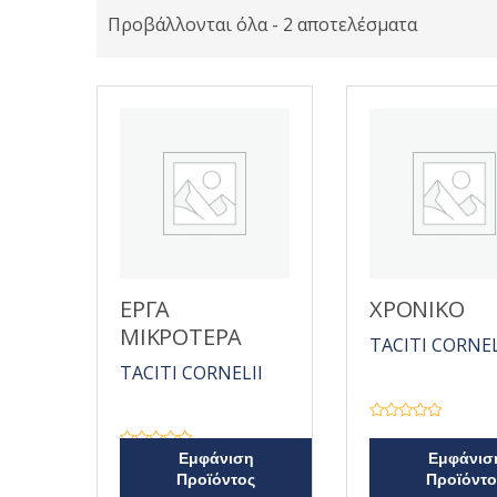
Προβάλλονται όλα - 2 αποτελέσματα
ΕΡΓΑ
ΧΡΟΝΙΚΟ
ΜΙΚΡΟΤΕΡΑ
TACITI CORNEL
TACITI CORNELII
Β
α
θ
Β
Εμφάνιση
Εμφάνισ
μ
α
Προϊόντος
Προϊόντο
ο
θ
λ
μ