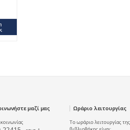
η
ς
οινωνήστε μαζί μας
Ωράριο λειτουργίας
ικοινωνίας
Το ωράριο λειτουργίας της
0 22415
βιβλιοθήκης είναι: