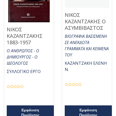
ΝΙΚΟΣ
ΚΑΖΑΝΤΖΑΚΗΣ Ο
ΑΣΥΜΒΙΒΑΣΤΟΣ
ΝΙΚΟΣ
ΚΑΖΑΝΤΖΑΚΗΣ
ΒΙΟΓΡΑΦΙΑ ΒΑΣΙΣΜΕΝΗ
1883-1957
ΣΕ ΑΝΕΚΔΟΤΑ
ΓΡΑΜΜΑΤΑ ΚΑΙ ΚΕΙΜΕΝΑ
Ο ΑΝΘΡΩΠΟΣ - Ο
ΤΟΥ
ΔΗΜΙΟΥΡΓΟΣ - Ο
ΙΔΕΟΛΟΓΟΣ
ΚΑΖΑΝΤΖΑΚΗ ΕΛΕΝΗ
Ν.
ΣΥΛΛΟΓΙΚΟ ΕΡΓΟ
Β
Β
α
α
θ
θ
μ
μ
ο
ο
λ
λ
ο
ο
Εμφάνιση
Εμφάνιση
γ
γ
ή
Προϊόντος
Προϊόντος
ή