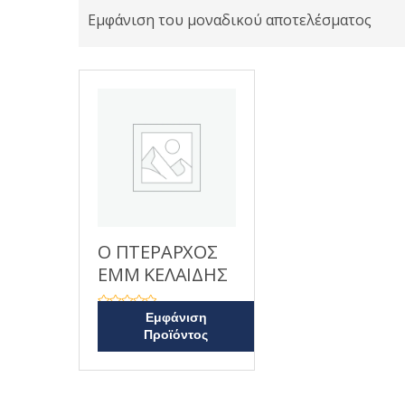
Εμφάνιση του μοναδικού αποτελέσματος
Ο ΠΤΕΡΑΡΧΟΣ
ΕΜΜ ΚΕΛΑΙΔΗΣ
Β
Εμφάνιση
α
Προϊόντος
θ
μ
ο
λ
ο
γ
ή