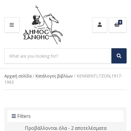
0
M
E
N
U
S
e
S
C
a
e
a
a
r
t
r
Αρχική σελίδα
/
Κατάλογος βιβλίων
/ ΚΕΝΝΕΝΤΙ,ΤΖΟΝ,1917-
c
e
c
1963
h
g
h
p
o
r
r
o
y
d
n
u
Filters
a
c
m
Προβάλλονται όλα - 2 αποτελέσματα
t
e