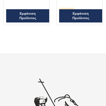
θ
μ
ο
λ
ο
Β
Εμφάνιση
Εμφάνιση
γ
α
Προϊόντος
Προϊόντος
ή
θ
θ
μ
η
ο
κ
λ
ε
ο
μ
γ
ε
ή
0
θ
α
η
π
κ
ό
ε
5
μ
ε
0
α
π
ό
5