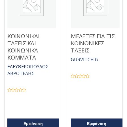
ε
0
α
π
ό
5
ΚΟΙΝΩΝΙΚΑΙ
ΜΕΛΕΤΕΣ ΓΙΑ ΤΙΣ
ΤΑΞΕΙΣ ΚΑΙ
ΚΟΙΝΩΝΙΚΕΣ
ΚΟΙΝΩΝΙΚΑ
ΤΑΞΕΙΣ
ΚΟΜΜΑΤΑ
GURVITCH G.
ΕΛΕΥΘΕΡΟΠΟΥΛΟΣ
ΑΒΡΟΤΕΛΗΣ
Β
α
θ
μ
ο
Β
λ
α
ο
θ
γ
μ
ή
ο
θ
λ
η
ο
κ
γ
ε
ή
Εμφάνιση
Εμφάνιση
μ
θ