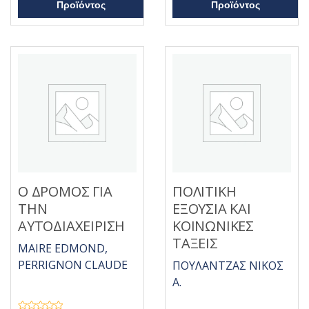
ε
η
Προϊόντος
Προϊόντος
0
κ
α
ε
π
μ
ό
ε
5
0
α
π
ό
5
Ο ΔΡΟΜΟΣ ΓΙΑ
ΠΟΛΙΤΙΚΗ
ΤΗΝ
ΕΞΟΥΣΙΑ ΚΑΙ
ΑΥΤΟΔΙΑΧΕΙΡΙΣΗ
ΚΟΙΝΩΝΙΚΕΣ
ΤΑΞΕΙΣ
MAIRE EDMOND,
PERRIGNON CLAUDE
ΠΟΥΛΑΝΤΖΑΣ ΝΙΚΟΣ
Α.