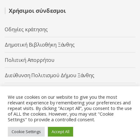
Χρήσιμοι σύνδεσμοι
Οδηγίες κράτησης
Δημοτική Βιβλιοθήκη Ξάνθης
Πολιτική Απορρήτου
Διεύθυνση Πολιτισμού Δήμου Ξάνθης
Δήμος Ξάνθης
We use cookies on our website to give you the most
relevant experience by remembering your preferences and
repeat visits. By clicking “Accept All”, you consent to the use
of ALL the cookies. However, you may visit "Cookie
Settings" to provide a controlled consent.
Διεύθυνση Πολιτισμού Δήμου Ξάνθης © 2025 All rights
Reserved.
Cookie Settings
Accept All
Κατασκευή ιστοσελίδας από την
Codebase
.