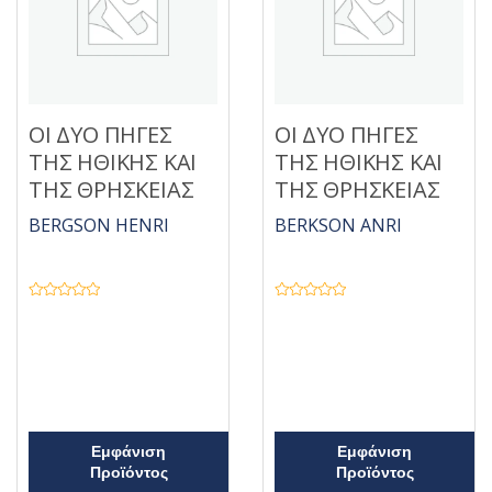
0
α
π
ό
5
ΟΙ ΔΥΟ ΠΗΓΕΣ
ΟΙ ΔΥΟ ΠΗΓΕΣ
ΤΗΣ ΗΘΙΚΗΣ ΚΑΙ
ΤΗΣ ΗΘΙΚΗΣ ΚΑΙ
ΤΗΣ ΘΡΗΣΚΕΙΑΣ
ΤΗΣ ΘΡΗΣΚΕΙΑΣ
BERGSON HENRI
BERKSON ANRI
Β
Β
α
α
θ
θ
μ
μ
ο
ο
λ
λ
ο
ο
γ
γ
ή
ή
θ
θ
η
η
Εμφάνιση
Εμφάνιση
κ
κ
ε
ε
Προϊόντος
Προϊόντος
μ
μ