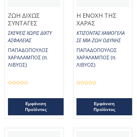
ΖΩΗ ΔΙΧΩΣ
Η ΕΝΟΧΗ ΤΗΣ
ΣΥΝΤΑΓΕΣ
ΧΑΡΑΣ
ΣΚΕΨΕΙΣ ΧΩΡΙΣ ΔΙΧΤΥ
ΚΤΙΖΟΝΤΑΣ ΧΑΜΟΓΕΛΑ
ΑΣΦΑΛΕΙΑΣ
ΣΕ ΜΙΑ ΖΩΗ ΟΔΥΝΗΣ
ΠΑΠΑΔΟΠΟΥΛΟΣ
ΠΑΠΑΔΟΠΟΥΛΟΣ
ΧΑΡΑΛΑΜΠΟΣ (π.
ΧΑΡΑΛΑΜΠΟΣ (π.
ΛΙΒΥΟΣ)
ΛΙΒΥΟΣ)
Β
Β
α
α
θ
θ
μ
μ
ο
ο
Εμφάνιση
Εμφάνιση
λ
λ
Προϊόντος
Προϊόντος
ο
ο
γ
γ
ή
ή
θ
θ
η
η
κ
κ
ε
ε
μ
μ