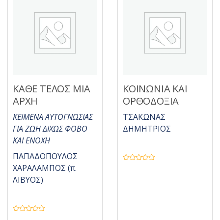
ε
ε
0
0
α
α
π
π
ό
ό
5
5
ΚΑΘΕ ΤΕΛΟΣ ΜΙΑ
ΚΟΙΝΩΝΙΑ ΚΑΙ
ΑΡΧΗ
ΟΡΘΟΔΟΞΙΑ
ΚΕΙΜΕΝΑ ΑΥΤΟΓΝΩΣΙΑΣ
ΤΣΑΚΩΝΑΣ
ΓΙΑ ΖΩΗ ΔΙΧΩΣ ΦΟΒΟ
ΔΗΜΗΤΡΙΟΣ
ΚΑΙ ΕΝΟΧΗ
ΠΑΠΑΔΟΠΟΥΛΟΣ
Β
ΧΑΡΑΛΑΜΠΟΣ (π.
α
θ
ΛΙΒΥΟΣ)
μ
ο
λ
ο
γ
ή
Β
θ