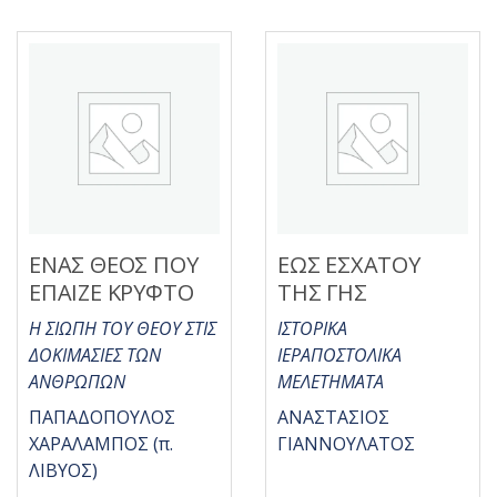
γ
γ
ή
ή
θ
θ
η
η
κ
κ
ε
ε
μ
μ
ε
ε
0
0
α
α
π
π
ό
ό
5
5
ΕΝΑΣ ΘΕΟΣ ΠΟΥ
ΕΩΣ ΕΣΧΑΤΟΥ
ΕΠΑΙΖΕ ΚΡΥΦΤΟ
ΤΗΣ ΓΗΣ
Η ΣΙΩΠΗ ΤΟΥ ΘΕΟΥ ΣΤΙΣ
ΙΣΤΟΡΙΚΑ
ΔΟΚΙΜΑΣΙΕΣ ΤΩΝ
ΙΕΡΑΠΟΣΤΟΛΙΚΑ
ΑΝΘΡΩΠΩΝ
ΜΕΛΕΤΗΜΑΤΑ
ΠΑΠΑΔΟΠΟΥΛΟΣ
ΑΝΑΣΤΑΣΙΟΣ
ΧΑΡΑΛΑΜΠΟΣ (π.
ΓΙΑΝΝΟΥΛΑΤΟΣ
ΛΙΒΥΟΣ)