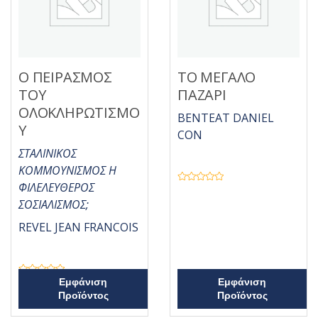
Ο ΠΕΙΡΑΣΜΟΣ
ΤΟ ΜΕΓΑΛΟ
ΤΟΥ
ΠΑΖΑΡΙ
ΟΛΟΚΛΗΡΩΤΙΣΜΟ
BENTEAT DANIEL
Υ
CON
ΣΤΑΛΙΝΙΚΟΣ
ΚΟΜΜΟΥΝΙΣΜΟΣ Η
ΦΙΛΕΛΕΥΘΕΡΟΣ
Β
α
ΣΟΣΙΑΛΙΣΜΟΣ;
θ
μ
ο
REVEL JEAN FRANCOIS
λ
ο
γ
ή
θ
η
Β
Εμφάνιση
Εμφάνιση
κ
α
ε
Προϊόντος
Προϊόντος
θ
μ
μ
ε
ο
0