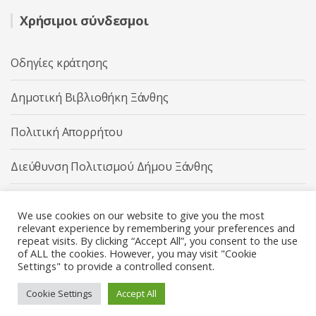
Χρήσιμοι σύνδεσμοι
Οδηγίες κράτησης
Δημοτική Βιβλιοθήκη Ξάνθης
Πολιτική Απορρήτου
Διεύθυνση Πολιτισμού Δήμου Ξάνθης
Δήμος Ξάνθης
We use cookies on our website to give you the most
relevant experience by remembering your preferences and
repeat visits. By clicking “Accept All”, you consent to the use
of ALL the cookies. However, you may visit "Cookie
Settings" to provide a controlled consent.
Διεύθυνση Πολιτισμού Δήμου Ξάνθης © 2025 All rights
Reserved.
Cookie Settings
Accept All
Κατασκευή ιστοσελίδας από την
Codebase
.