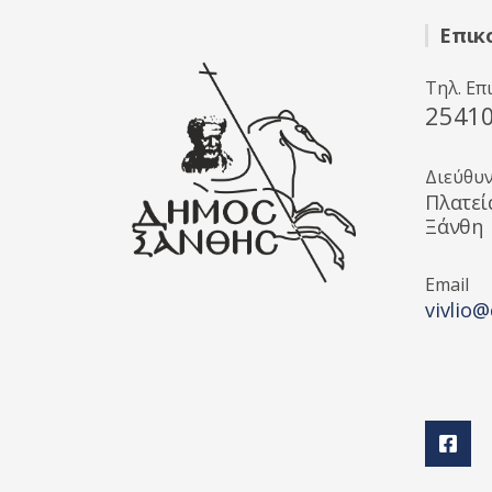
Επικ
Τηλ. Επ
2541
Διεύθυ
Πλατεί
Ξάνθη
Email
vivlio@