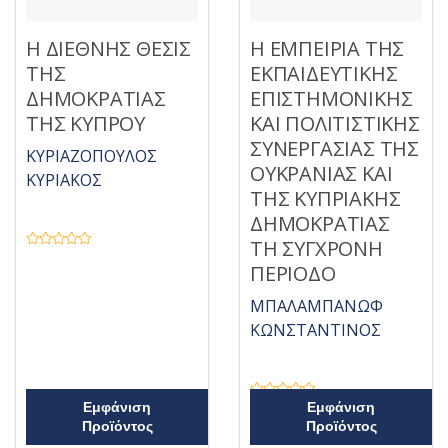
Η ΔΙΕΘΝΗΣ ΘΕΣΙΣ
Η ΕΜΠΕΙΡΙΑ ΤΗΣ
ΤΗΣ
ΕΚΠΑΙΔΕΥΤΙΚΗΣ
ΔΗΜΟΚΡΑΤΙΑΣ
ΕΠΙΣΤΗΜΟΝΙΚΗΣ
ΤΗΣ ΚΥΠΡΟΥ
ΚΑΙ ΠΟΛΙΤΙΣΤΙΚΗΣ
ΣΥΝΕΡΓΑΣΙΑΣ ΤΗΣ
ΚΥΡΙΑΖΟΠΟΥΛΟΣ
ΟΥΚΡΑΝΙΑΣ ΚΑΙ
ΚΥΡΙΑΚΟΣ
ΤΗΣ ΚΥΠΡΙΑΚΗΣ
ΔΗΜΟΚΡΑΤΙΑΣ
ΤΗ ΣΥΓΧΡΟΝΗ
Β
α
ΠΕΡΙΟΔΟ
θ
μ
ο
ΜΠΑΛΑΜΠΑΝΩΦ
λ
ο
ΚΩΝΣΤΑΝΤΙΝΟΣ
γ
ή
θ
η
κ
ε
Β
Εμφάνιση
Εμφάνιση
μ
α
ε
Προϊόντος
Προϊόντος
θ
0
μ
α