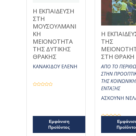
Η ΕΚΠΑΙΔΕΥΣΗ
ΣΤΗ
ΜΟΥΣΟΥΛΜΑΝΙ
Η ΕΚΠΑΙΔΕΥ
ΚΗ
ΤΗΣ
ΜΕΙΟΝΟΤΗΤΑ
ΜΕΙΟΝΟΤΗ
ΤΗΣ ΔΥΤΙΚΗΣ
ΣΤΗ ΘΡΑΚΗ
ΘΡΑΚΗΣ
ΑΠΟ ΤΟ ΠΕΡΙΘΩ
ΚΑΝΑΚΙΔΟΥ ΕΛΕΝΗ
ΣΤΗΝ ΠΡΟΟΠΤΙ
ΤΗΣ ΚΟΙΝΩΝΙΚΗ
ΕΝΤΑΞΗΣ
Β
α
θ
ΑΣΚΟΥΝΗ ΝΕΛ
μ
ο
λ
ο
γ
ή
Β
Εμφάνιση
Εμφάνισ
θ
α
η
Προϊόντος
Προϊόντο
θ
κ
μ
ε
ο