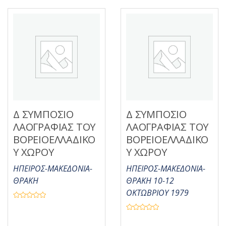
ε
ε
μ
μ
ε
ε
0
0
α
α
π
π
ό
ό
5
5
Δ ΣΥΜΠΟΣΙΟ
Δ ΣΥΜΠΟΣΙΟ
ΛΑΟΓΡΑΦΙΑΣ ΤΟΥ
ΛΑΟΓΡΑΦΙΑΣ ΤΟΥ
ΒΟΡΕΙΟΕΛΛΑΔΙΚΟ
ΒΟΡΕΙΟΕΛΛΑΔΙΚΟ
Υ ΧΩΡΟΥ
Υ ΧΩΡΟΥ
ΗΠΕΙΡΟΣ-ΜΑΚΕΔΟΝΙΑ-
ΗΠΕΙΡΟΣ-ΜΑΚΕΔΟΝΙΑ-
ΘΡΑΚΗ
ΘΡΑΚΗ 10-12
ΟΚΤΩΒΡΙΟΥ 1979
Β
α
θ
Β
μ
α