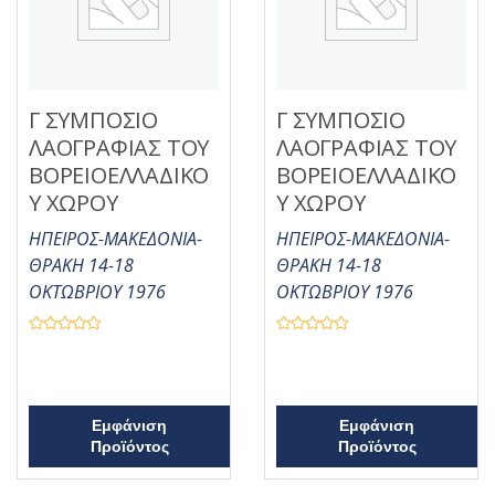
Γ ΣΥΜΠΟΣΙΟ
Γ ΣΥΜΠΟΣΙΟ
ΛΑΟΓΡΑΦΙΑΣ ΤΟΥ
ΛΑΟΓΡΑΦΙΑΣ ΤΟΥ
ΒΟΡΕΙΟΕΛΛΑΔΙΚΟ
ΒΟΡΕΙΟΕΛΛΑΔΙΚΟ
Υ ΧΩΡΟΥ
Υ ΧΩΡΟΥ
ΗΠΕΙΡΟΣ-ΜΑΚΕΔΟΝΙΑ-
ΗΠΕΙΡΟΣ-ΜΑΚΕΔΟΝΙΑ-
ΘΡΑΚΗ 14-18
ΘΡΑΚΗ 14-18
ΟΚΤΩΒΡΙΟΥ 1976
ΟΚΤΩΒΡΙΟΥ 1976
Β
Β
α
α
θ
θ
μ
μ
ο
ο
λ
λ
ο
ο
Εμφάνιση
Εμφάνιση
γ
γ
Προϊόντος
Προϊόντος
ή
ή
θ
θ
η
η
κ
κ