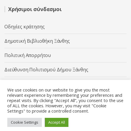
Χρήσιμοι σύνδεσμοι
Οδηγίες κράτησης
Δημοτική Βιβλιοθήκη Ξάνθης
Πολιτική Απορρήτου
Διεύθυνση Πολιτισμού Δήμου Ξάνθης
Δήμος Ξάνθης
We use cookies on our website to give you the most
relevant experience by remembering your preferences and
repeat visits. By clicking “Accept All”, you consent to the use
of ALL the cookies. However, you may visit "Cookie
Settings" to provide a controlled consent.
Διεύθυνση Πολιτισμού Δήμου Ξάνθης © 2025 All rights
Reserved.
Cookie Settings
Accept All
Κατασκευή ιστοσελίδας από την
Codebase
.