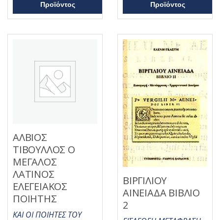
α
Προϊόντος
Προϊόντος
5
π
ό
5
ΑΛΒΙΟΣ
ΤΙΒΟΥΛΛΟΣ Ο
ΜΕΓΑΛΟΣ
ΛΑΤΙΝΟΣ
ΒΙΡΓΙΛΙΟΥ
ΕΛΕΓΕΙΑΚΟΣ
ΑΙΝΕΙΑΔΑ ΒΙΒΛΙΟ
ΠΟΙΗΤΗΣ
2
ΚΑΙ ΟΙ ΠΟΙΗΤΕΣ ΤΟΥ