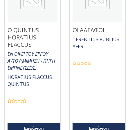
Ο QUINTUS
ΟΙ ΑΔΕΛΦΟΙ
HORATIUS
TERENTIUS PUBLIUS
FLACCUS
AFER
ΕΝ ΟΨΕΙ ΤΟΥ ΕΡΓΟΥ
ΑΥΤΟΥ(ΜΙΜΗΣΗ - ΠΗΓΗ
ΕΜΠΝΕΥΣΕΩΣ)
Β
α
θ
HORATIUS FLACCUS
μ
ο
QUINTUS
λ
ο
γ
ή
θ
η
Β
κ
α
ε
θ
μ
μ
ε
ο
0
λ
α
ο
π
Εμφάνιση
Εμφάνιση