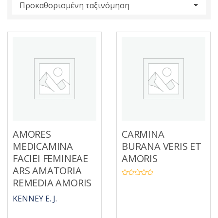
s
:
AMORES
CARMINA
MEDICAMINA
BURANA VERIS ET
FACIEI FEMINEAE
AMORIS
ARS AMATORIA
REMEDIA AMORIS
Β
α
θ
KENNEY E. J.
μ
ο
λ
ο