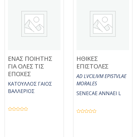
ΕΝΑΣ ΠΟΙΗΤΗΣ
ΗΘΙΚΕΣ
ΓΙΑ ΟΛΕΣ ΤΙΣ
ΕΠΙΣΤΟΛΕΣ
ΕΠΟΧΕΣ
AD LVCILIVM EPISTVLAE
MORALES
ΚΑΤΟΥΛΛΟΣ ΓΑΙΟΣ
ΒΑΛΛΕΡΙΟΣ
SENECAE ANNAEI L
Β
Β
α
α
θ
θ
μ
μ
ο
ο
λ
λ
ο