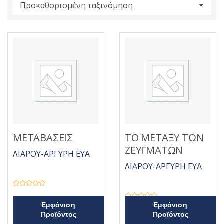
s
:
ΜΕΤΑΒΑΣΕΙΣ
ΤΟ ΜΕΤΑΞΥ ΤΩΝ
ΖΕΥΓΜΑΤΩΝ
ΛΙΑΡΟΥ-ΑΡΓΥΡΗ ΕΥΑ
ΛΙΑΡΟΥ-ΑΡΓΥΡΗ ΕΥΑ
Β
α
θ
Β
Εμφάνιση
Εμφάνιση
μ
α
Προϊόντος
Προϊόντος
ο
θ
λ
μ