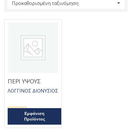
s
:
ΠΕΡΙ ΥΨΟΥΣ
ΛΟΓΓΙΝΟΣ ΔΙΟΝΥΣΙΟΣ
Β
Εμφάνιση
α
Προϊόντος
θ
μ
ο
λ