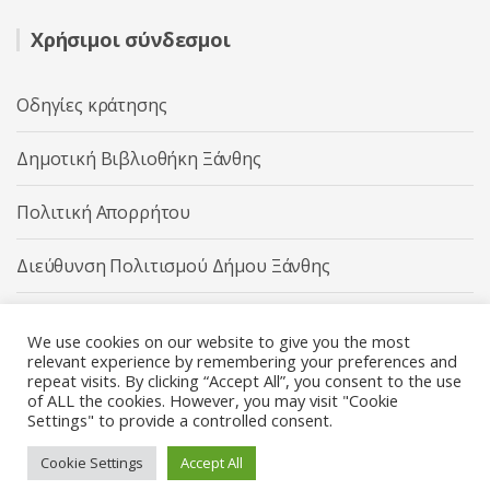
Χρήσιμοι σύνδεσμοι
Οδηγίες κράτησης
Δημοτική Βιβλιοθήκη Ξάνθης
Πολιτική Απορρήτου
Διεύθυνση Πολιτισμού Δήμου Ξάνθης
Δήμος Ξάνθης
We use cookies on our website to give you the most
relevant experience by remembering your preferences and
repeat visits. By clicking “Accept All”, you consent to the use
of ALL the cookies. However, you may visit "Cookie
Settings" to provide a controlled consent.
Διεύθυνση Πολιτισμού Δήμου Ξάνθης © 2025 All rights
Reserved.
Cookie Settings
Accept All
Κατασκευή ιστοσελίδας από την
Codebase
.