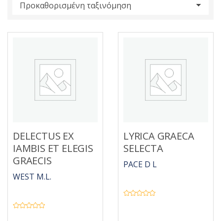
s
:
DELECTUS EX
LYRICA GRAECA
IAMBIS ET ELEGIS
SELECTA
GRAECIS
PACE D L
WEST M.L.
Β
α
θ
Β
μ
α