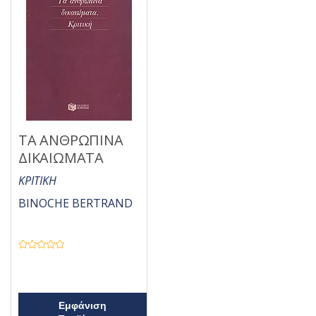
ΤΑ ΑΝΘΡΩΠΙΝΑ
ΔΙΚΑΙΩΜΑΤΑ
ΚΡΙΤΙΚΗ
BINOCHE BERTRAND
Β
α
θ
μ
ο
λ
Εμφάνιση
ο
γ