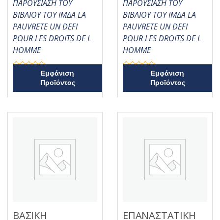
ΠΑΡΟΥΣΙΑΣΗ ΤΟΥ
ΠΑΡΟΥΣΙΑΣΗ ΤΟΥ
ΒΙΒΛΙΟΥ ΤΟΥ ΙΜΔΑ LA
ΒΙΒΛΙΟΥ ΤΟΥ ΙΜΔΑ LA
PAUVRETE UN DEFI
PAUVRETE UN DEFI
POUR LES DROITS DE L
POUR LES DROITS DE L
HOMME
HOMME
Β
Β
Εμφάνιση
Εμφάνιση
α
α
Προϊόντος
Προϊόντος
θ
θ
μ
μ
ο
ο
λ
λ
ο
ο
γ
γ
ή
ή
θ
θ
η
η
κ
κ
ε
ε
μ
μ
ε
ε
0
0
α
α
π
π
ό
ό
5
5
ΒΑΣΙΚΗ
ΕΠΑΝΑΣΤΑΤΙΚΗ