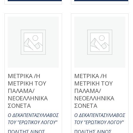
μ
ή
ο
θ
λ
η
ο
κ
γ
ε
ή
μ
θ
ε
η
0
κ
α
ε
π
μ
ό
ε
5
0
α
π
ό
5
ΜΕΤΡΙΚΑ /Η
ΜΕΤΡΙΚΑ /Η
ΜΕΤΡΙΚΗ ΤΟΥ
ΜΕΤΡΙΚΗ ΤΟΥ
ΠΑΛΑΜΑ/
ΠΑΛΑΜΑ/
ΝΕΟΕΛΛΗΝΙΚΑ
ΝΕΟΕΛΛΗΝΙΚΑ
ΣΟΝΕΤΑ
ΣΟΝΕΤΑ
Ο ΔΕΚΑΠΕΝΤΑΣΥΛΛΑΒΟΣ
Ο ΔΕΚΑΠΕΝΤΑΣΥΛΛΑΒΟΣ
ΤΟΥ "ΕΡΩΤΙΚΟΥ ΛΟΓΟΥ"
ΤΟΥ "ΕΡΩΤΙΚΟΥ ΛΟΓΟΥ"
ΠΟΛΙΤΗΣ ΛΙΝΟΣ
ΠΟΛΙΤΗΣ ΛΙΝΟΣ