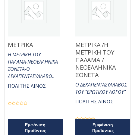
π
μ
ό
ε
5
0
α
π
ό
5
ΜΕΤΡΙΚΑ
ΜΕΤΡΙΚΑ /Η
ΜΕΤΡΙΚΗ ΤΟΥ
Η ΜΕΤΡΙΚΗ ΤΟΥ
ΠΑΛΑΜΑ /
ΠΑΛΑΜΑ-ΝΕΟΕΛΛΗΝΙΚΑ
ΝΕΟΕΛΛΗΝΙΚΑ
ΣΟΝΕΤΑ-Ο
ΣΟΝΕΤΑ
ΔΕΚΑΠΕΝΤΑΣΥΛΛΑΒΟ..
Ο ΔΕΚΑΠΕΝΤΑΣΥΛΛΑΒΟΣ
ΠΟΛΙΤΗΣ ΛΙΝΟΣ
ΤΟΥ "ΕΡΩΤΙΚΟΥ ΛΟΓΟΥ"
ΠΟΛΙΤΗΣ ΛΙΝΟΣ
Β
α
θ
μ
ο
Β
Εμφάνιση
Εμφάνιση
λ
α
ο
Προϊόντος
Προϊόντος
θ
γ