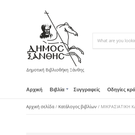
S
e
C
a
a
r
t
c
e
h
g
Δημοτική Βιβλιοθήκη Ξάνθης
p
o
r
r
o
Αρχική
Βιβλία
Συγγραφείς
y
Οδηγίες κρ
d
n
u
a
Αρχική σελίδα
/
Κατάλογος βιβλίων
/ ΜΙΚΡΑΣΙΑΤΙΚΗ 
c
m
t
e
s
: