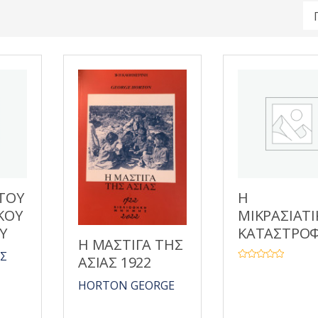
ΤΟΥ
Η
ΚΟΥ
ΜΙΚΡΑΣΙΑΤ
Υ
ΚΑΤΑΣΤΡΟ
Η ΜΑΣΤΙΓΑ ΤΗΣ
ΑΣ
ΑΣΙΑΣ 1922
Β
α
θ
HORTON GEORGE
μ
ο
λ
ο