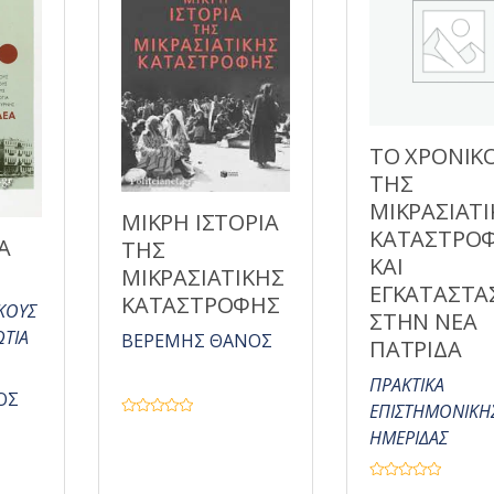
5
ΤΟ ΧΡΟΝΙΚ
ΤΗΣ
ΜΙΚΡΑΣΙΑΤ
ΜΙΚΡΗ ΙΣΤΟΡΙΑ
ΚΑΤΑΣΤΡΟ
Α
ΤΗΣ
ΚΑΙ
ΜΙΚΡΑΣΙΑΤΙΚΗΣ
ΕΓΚΑΤΑΣΤΑ
ΚΑΤΑΣΤΡΟΦΗΣ
ΚΟΥΣ
ΣΤΗΝ ΝΕΑ
ΤΙΑ
ΒΕΡΕΜΗΣ ΘΑΝΟΣ
ΠΑΤΡΙΔΑ
ΠΡΑΚΤΙΚΑ
ΟΣ
ΕΠΙΣΤΗΜΟΝΙΚΗ
Β
ΗΜΕΡΙΔΑΣ
α
θ
μ
ο
Β
λ