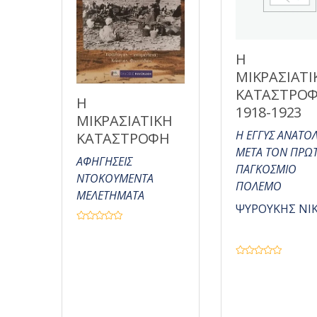
ό
5
Η
ΜΙΚΡΑΣΙΑΤΙ
ΚΑΤΑΣΤΡΟ
Η
1918-1923
ΜΙΚΡΑΣΙΑΤΙΚΗ
Η ΕΓΓΥΣ ΑΝΑΤΟ
ΚΑΤΑΣΤΡΟΦΗ
ΜΕΤΑ ΤΟΝ ΠΡΩ
ΑΦΗΓΗΣΕΙΣ
ΠΑΓΚΟΣΜΙΟ
ΝΤΟΚΟΥΜΕΝΤΑ
ΠΟΛΕΜΟ
ΜΕΛΕΤΗΜΑΤΑ
ΨΥΡΟΥΚΗΣ ΝΙ
Β
α
θ
μ
ο
Β
λ
α
ο
θ
γ
μ
ή
ο
θ
λ
η
ο