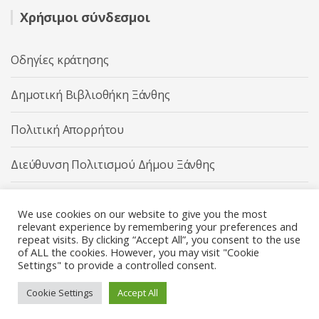
Χρήσιμοι σύνδεσμοι
Οδηγίες κράτησης
Δημοτική Βιβλιοθήκη Ξάνθης
Πολιτική Απορρήτου
Διεύθυνση Πολιτισμού Δήμου Ξάνθης
Δήμος Ξάνθης
We use cookies on our website to give you the most
relevant experience by remembering your preferences and
repeat visits. By clicking “Accept All”, you consent to the use
of ALL the cookies. However, you may visit "Cookie
Settings" to provide a controlled consent.
Διεύθυνση Πολιτισμού Δήμου Ξάνθης © 2025 All rights
Reserved.
Cookie Settings
Accept All
Κατασκευή ιστοσελίδας από την
Codebase
.