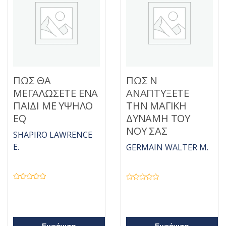
0
α
π
ό
5
ΠΩΣ ΘΑ
ΠΩΣ Ν
ΜΕΓΑΛΩΣΕΤΕ ΕΝΑ
ΑΝΑΠΤΥΞΕΤΕ
ΠΑΙΔΙ ΜΕ ΥΨΗΛΟ
ΤΗΝ ΜΑΓΙΚΗ
ΕQ
ΔΥΝΑΜΗ ΤΟΥ
ΝΟΥ ΣΑΣ
SHAPIRO LAWRENCE
E.
GERMAIN WALTER M.
Β
Β
α
α
θ
θ
μ
μ
ο
ο
λ
λ
ο
ο