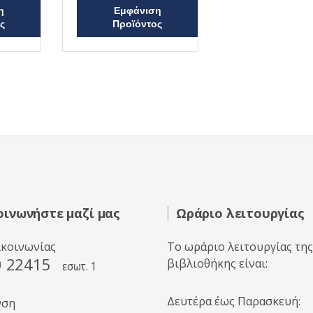
ο
η
Εμφάνιση
λ
ς
Προϊόντος
ο
γ
ή
θ
η
κ
ε
μ
ε
0
α
π
ό
5
οινωνήστε μαζί μας
Ωράριο λειτουργίας
ικοινωνίας
Το ωράριο λειτουργίας της
0 22415
βιβλιοθήκης είναι:
εσωτ. 1
Δευτέρα έως Παρασκευή:
νση