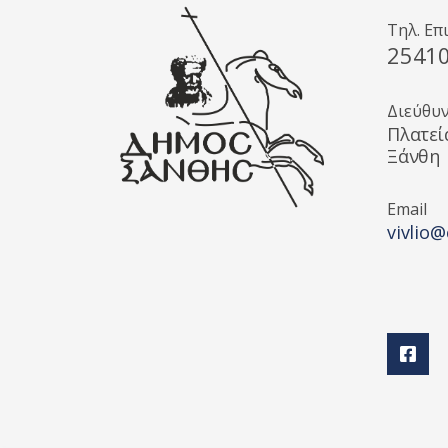
Τηλ. Επ
2541
Διεύθυ
Πλατεί
Ξάνθη
Email
vivlio@