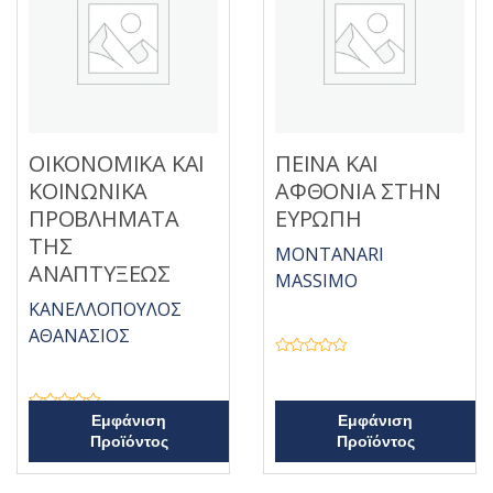
α
π
ό
5
ΟΙΚΟΝΟΜΙΚΑ ΚΑΙ
ΠΕΙΝΑ ΚΑΙ
ΚΟΙΝΩΝΙΚΑ
ΑΦΘΟΝΙΑ ΣΤΗΝ
ΠΡΟΒΛΗΜΑΤΑ
ΕΥΡΩΠΗ
ΤΗΣ
MONTANARI
ΑΝΑΠΤΥΞΕΩΣ
MASSIMO
ΚΑΝΕΛΛΟΠΟΥΛΟΣ
ΑΘΑΝΑΣΙΟΣ
Β
α
θ
μ
ο
Β
Εμφάνιση
Εμφάνιση
λ
α
Προϊόντος
Προϊόντος
ο
θ
γ
μ
ή
ο
θ
λ