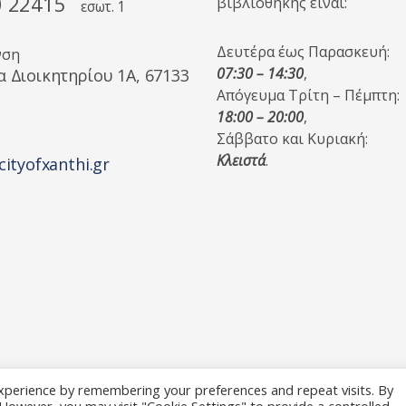
0 22415
βιβλιοθήκης είναι:
εσωτ. 1
Δευτέρα έως Παρασκευή:
νση
07:30 – 14:30
,
α Διοικητηρίου 1A, 67133
Απόγευμα Τρίτη – Πέμπτη:
18:00 – 20:00
,
Σάββατο και Κυριακή:
Κλειστά
.
cityofxanthi.gr
xperience by remembering your preferences and repeat visits. By