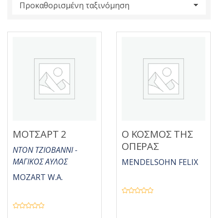
s
:
ΜΟΤΣΑΡΤ 2
Ο ΚΟΣΜΟΣ ΤΗΣ
ΟΠΕΡΑΣ
ΝΤΟΝ ΤΖΙΟΒΑΝΝΙ -
ΜΑΓΙΚΟΣ ΑΥΛΟΣ
MENDELSOHN FELIX
MOZART W.A.
Β
α
θ
Β
μ