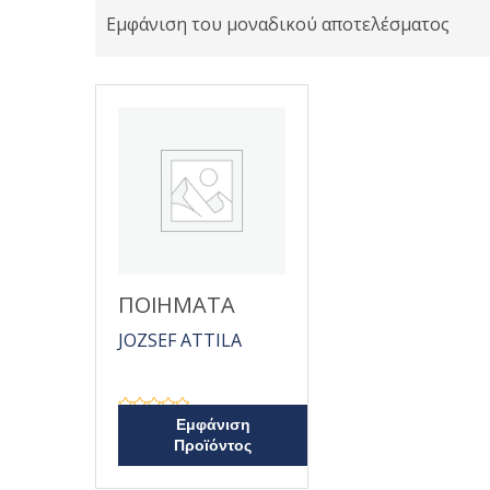
Εμφάνιση του μοναδικού αποτελέσματος
ΠΟΙΗΜΑΤΑ
JOZSEF ATTILA
Β
Εμφάνιση
α
Προϊόντος
θ
μ
ο
λ