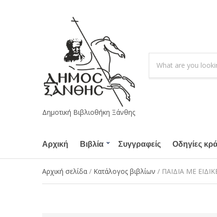
S
e
C
a
a
r
t
c
e
h
g
Δημοτική Βιβλιοθήκη Ξάνθης
p
o
r
r
o
Αρχική
Βιβλία
Συγγραφείς
y
Οδηγίες κρ
d
n
u
a
Αρχική σελίδα
/
Κατάλογος βιβλίων
/ ΠΑΙΔΙΑ ΜΕ ΕΙΔΙ
c
m
t
e
s
: