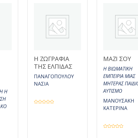
ε
0
α
π
ό
5
Η ΖΩΓΡΑΦΙΑ
ΜΑΖΙ ΣΟΥ
Η
ΤΗΣ ΕΛΠΙΔΑΣ
Η ΒΙΩΜΑΤΙΚΗ
ΕΜΠΕΙΡΙΑ ΜΙΑΣ
ΠΑΝΑΓΟΠΟΥΛΟΥ
ΜΗΤΕΡΑΣ ΠΑΙΔΙ
ΝΑΣΙΑ
ΑΥΤΙΣΜΟ
Η Η
ΥΣΗ
ΜΑΝΟΥΣΑΚΗ
ΑΚΟ
Β
ΚΑΤΕΡΙΝΑ
α
θ
μ
ο
λ
ο
Β
γ
α
ή