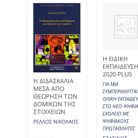
π
π
ό
ό
5
5
Η ΕΙΔΙΚΗ
ΕΚΠΑΙΔΕΥΣ
2020 PLUS
Η ΔΙΔΑΣΚΑΛΙΑ
ΓΙΑ ΜΙΑ
ΜΕΣΑ ΑΠΟ
ΣΥΜΠΕΡΙΛΗΠΤΙΚ
ΘΕΩΡΗΣΗ ΤΩΝ
ΟΛΙΚΗ ΕΚΠΑΙΔΕ
ΔΟΜΙΚΩΝ ΤΗΣ
ΣΤΟ ΝΕΟ-ΨΗΦΙ
ΣΤΟΙΧΕΙΩΝ
ΣΧΟΛΕΙΟ ΜΕ
ΨΗΦΙΑΚΟΥΣ
ΡΕΛΛΟΣ ΝΙΚΟΛΑΟΣ
ΠΡΩΤΑΘΛΗΤΕΣ