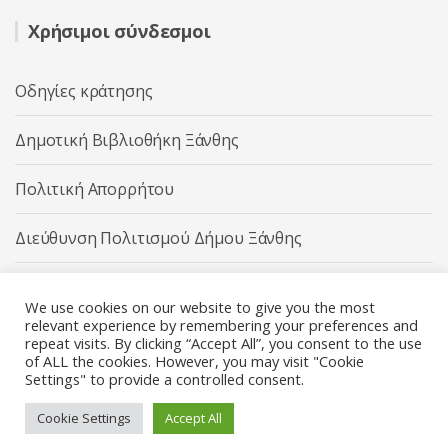
Χρήσιμοι σύνδεσμοι
Οδηγίες κράτησης
Δημοτική Βιβλιοθήκη Ξάνθης
Πολιτική Απορρήτου
Διεύθυνση Πολιτισμού Δήμου Ξάνθης
Δήμος Ξάνθης
We use cookies on our website to give you the most
relevant experience by remembering your preferences and
repeat visits. By clicking “Accept All”, you consent to the use
of ALL the cookies. However, you may visit "Cookie
Settings" to provide a controlled consent.
Διεύθυνση Πολιτισμού Δήμου Ξάνθης © 2025 All rights
Reserved.
Cookie Settings
Accept All
Κατασκευή ιστοσελίδας από την
Codebase
.