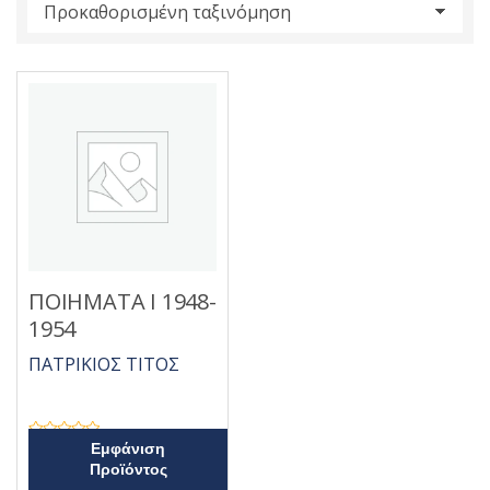
s
:
ΠΟΙΗΜΑΤΑ Ι 1948-
1954
ΠΑΤΡΙΚΙΟΣ ΤΙΤΟΣ
Β
Εμφάνιση
α
Προϊόντος
θ
μ