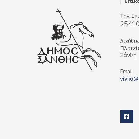
Επικ
Τηλ. Επ
2541
Διεύθυ
Πλατεί
Ξάνθη
Email
vivlio@