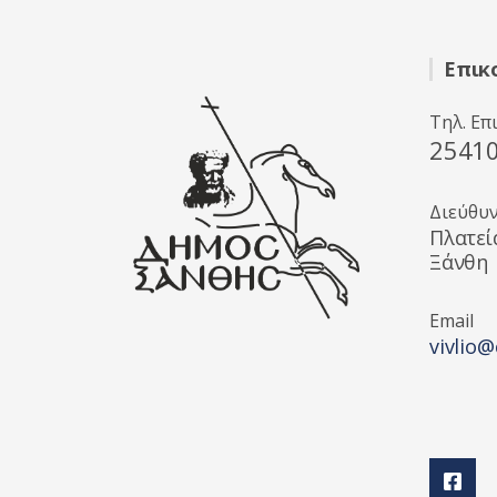
Επικ
Τηλ. Επ
2541
Διεύθυ
Πλατεί
Ξάνθη
Email
vivlio@