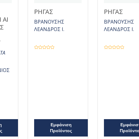
ΡΗΓΑΣ
ΡΗΓΑΣ
 ΑΙ
ΒΡΑΝΟΥΣΗΣ
ΒΡΑΝΟΥΣΗΣ
ΙΣ
ΛΕΑΝΔΡΟΣ Ι.
ΛΕΑΝΔΡΟΣ Ι.
Υ
ΤΑ
Β
Β
α
α
θ
θ
μ
μ
ο
ο
ΙΟΣ
λ
λ
ο
ο
γ
γ
ή
ή
θ
θ
η
η
κ
κ
ε
ε
μ
μ
ε
ε
0
0
α
α
π
π
ό
ό
5
5
η
Εμφάνιση
Εμφάνισ
ς
Προϊόντος
Προϊόντ