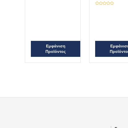
θ
μ
ο
Β
λ
α
ο
θ
γ
μ
ή
ο
θ
λ
η
ο
κ
γ
ε
ή
μ
θ
ε
η
0
Εμφάνιση
κ
Εμφάνισ
α
ε
Προϊόντος
Προϊόντο
π
μ
ό
ε
5
0
α
π
ό
5