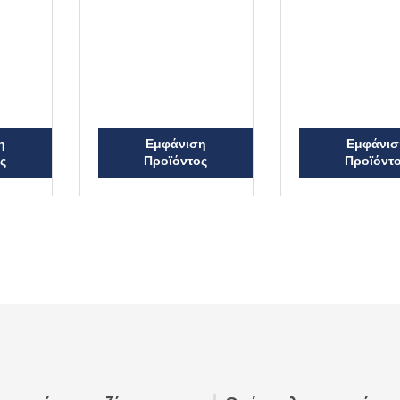
ο
ο
λ
λ
ο
ο
γ
γ
ή
ή
θ
θ
η
η
κ
κ
ε
ε
μ
μ
ε
ε
0
0
α
α
π
π
η
Εμφάνιση
Εμφάνισ
ό
ό
ς
Προϊόντος
Προϊόντ
5
5