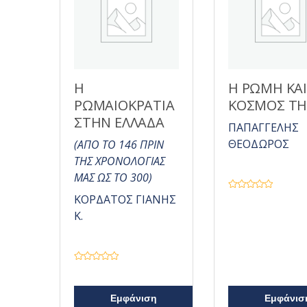
ε
0
α
π
ό
5
Η
Η ΡΩΜΗ ΚΑΙ
ΡΩΜΑΙΟΚΡΑΤΙΑ
ΚΟΣΜΟΣ ΤΗ
ΣΤΗΝ ΕΛΛΑΔΑ
ΠΑΠΑΓΓΕΛΗΣ
ΘΕΟΔΩΡΟΣ
(ΑΠΟ ΤΟ 146 ΠΡΙΝ
ΤΗΣ ΧΡΟΝΟΛΟΓΙΑΣ
ΜΑΣ ΩΣ ΤΟ 300)
Β
ΚΟΡΔΑΤΟΣ ΓΙΑΝΗΣ
α
θ
Κ.
μ
ο
λ
ο
γ
ή
Β
θ
α
η
θ
κ
μ
ε
Εμφάνιση
Εμφάνισ
ο
μ