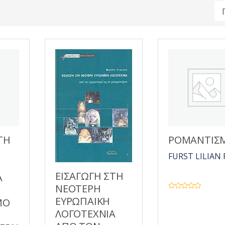
ΤΗ
ΡΟΜΑΝΤΙΣ
FURST LILIAN 
ΕΙΣΑΓΩΓΗ ΣΤΗ
Α
ΝΕΟΤΕΡΗ
Β
ΕΥΡΩΠΑΙΚΗ
ΜΟ
α
θ
ΛΟΓΟΤΕΧΝΙΑ
μ
ο
λ