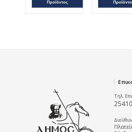
Προϊόντος
Προϊόντο
Επικ
Τηλ. Επ
2541
Διεύθυ
Πλατεί