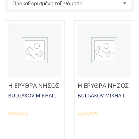
s
:
Η ΕΡΥΘΡΑ ΝΗΣΟΣ
Η ΕΡΥΘΡΑ ΝΗΣΟΣ
BULGAKOV MIKHAIL
BULGAKOV MIKHAIL
Β
Β
α
α
θ
θ
μ
μ
ο
ο
λ
λ