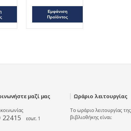
α
θ
μ
η
Εμφάνιση
ο
λ
ς
Προϊόντος
ο
γ
ή
θ
η
κ
ε
μ
ε
0
α
π
ό
5
οινωνήστε μαζί μας
Ωράριο λειτουργίας
ικοινωνίας
Το ωράριο λειτουργίας της
0 22415
βιβλιοθήκης είναι:
εσωτ. 1