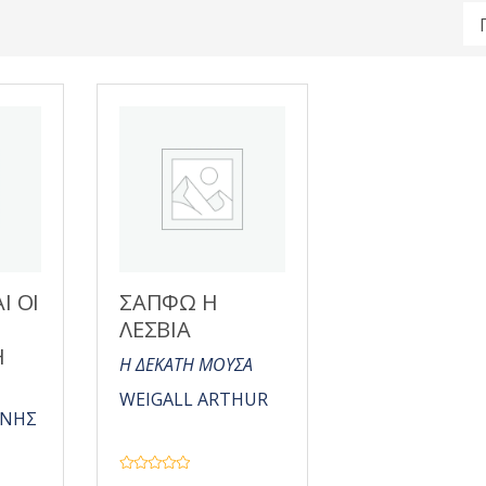
Ι ΟΙ
ΣΑΠΦΩ Η
Ι
ΛΕΣΒΙΑ
Η
Η ΔΕΚΑΤΗ ΜΟΥΣΑ
WEIGALL ARTHUR
ΑΝΗΣ
Β