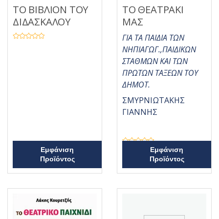
ΤΟ ΒΙΒΛΙΟΝ ΤΟΥ
ΤΟ ΘΕΑΤΡΑΚΙ
ΔΙΔΑΣΚΑΛΟΥ
ΜΑΣ
ΓΙΑ ΤΑ ΠΑΙΔΙΑ ΤΩΝ
Β
ΝΗΠΙΑΓΩΓ.,ΠΑΙΔΙΚΩΝ
α
θ
ΣΤΑΘΜΩΝ ΚΑΙ ΤΩΝ
μ
ο
ΠΡΩΤΩΝ ΤΑΞΕΩΝ ΤΟΥ
λ
ο
ΔΗΜΟΤ.
γ
ή
θ
ΣΜΥΡΝΙΩΤΑΚΗΣ
η
κ
ΓΙΑΝΝΗΣ
ε
μ
ε
0
α
π
Β
Εμφάνιση
Εμφάνιση
ό
α
5
Προϊόντος
Προϊόντος
θ
μ
ο
λ
ο
γ
ή
θ
η
κ