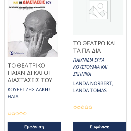
ε
μ
ε
0
α
π
ό
5
ΤΟ ΘΕΑΤΡΟ ΚΑΙ
ΤΑ ΠΑΙΔΙΑ
ΠΑΙΧΝΙΔΙΑ ΕΡΓΑ
ΤΟ ΘΕΑΤΡΙΚΟ
ΚΟΥΣΤΟΥΜΙΑ ΚΑΙ
ΠΑΙΧΝΙΔΙ ΚΑΙ ΟΙ
ΣΚΗΝΙΚΑ
ΔΙΑΣΤΑΣΕΙΣ ΤΟΥ
LANDA NORBERT,
ΚΟΥΡΕΤΖΗΣ ΛΑΚΗΣ
LANDA TOMAS
ΗΛΙΑ
Β
α
Β
θ
α
μ
θ
ο
Εμφάνιση
Εμφάνιση
μ
λ