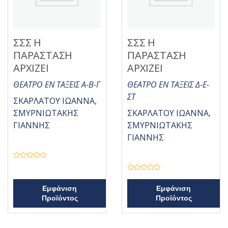
ΣΣΣ Η
ΣΣΣ Η
ΠΑΡΑΣΤΑΣΗ
ΠΑΡΑΣΤΑΣΗ
ΑΡΧΙΖΕΙ
ΑΡΧΙΖΕΙ
ΘΕΑΤΡΟ ΕΝ ΤΑΞΕΙΣ Α-Β-Γ
ΘΕΑΤΡΟ ΕΝ ΤΑΞΕΙΣ Δ-Ε-
ΣΤ
ΣΚΑΡΛΑΤΟΥ ΙΩΑΝΝΑ,
ΣΜΥΡΝΙΩΤΑΚΗΣ
ΣΚΑΡΛΑΤΟΥ ΙΩΑΝΝΑ,
ΓΙΑΝΝΗΣ
ΣΜΥΡΝΙΩΤΑΚΗΣ
ΓΙΑΝΝΗΣ
Β
α
θ
Β
μ
α
ο
Εμφάνιση
θ
Εμφάνιση
λ
μ
Προϊόντος
Προϊόντος
ο
ο
γ
λ
ή
ο
θ
γ
η
ή