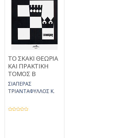
ΤΟ ΣΚΑΚΙ ΘΕΩΡΙΑ
ΚΑΙ ΠΡΑΚΤΙΚΗ
ΤΟΜΟΣ Β
ΣΙΑΠΕΡΑΣ
ΤΡΙΑΝΤΑΦΥΛΛΟΣ Κ.
Β
α
θ
μ
ο
λ
ο