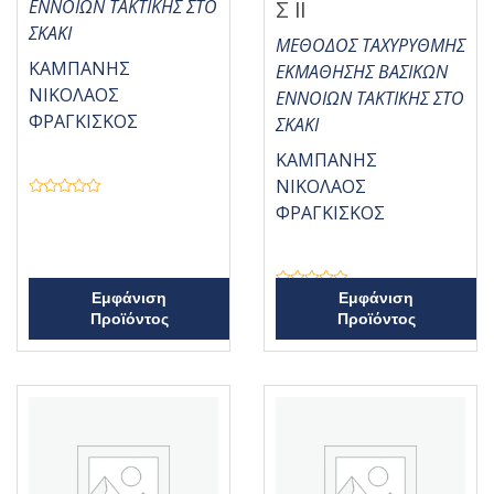
ΕΝΝΟΙΩΝ ΤΑΚΤΙΚΗΣ ΣΤΟ
Σ ΙΙ
ΣΚΑΚΙ
ΜΕΘΟΔΟΣ ΤΑΧΥΡΥΘΜΗΣ
ΚΑΜΠΑΝΗΣ
ΕΚΜΑΘΗΣΗΣ ΒΑΣΙΚΩΝ
ΝΙΚΟΛΑΟΣ
ΕΝΝΟΙΩΝ ΤΑΚΤΙΚΗΣ ΣΤΟ
ΦΡΑΓΚΙΣΚΟΣ
ΣΚΑΚΙ
ΚΑΜΠΑΝΗΣ
ΝΙΚΟΛΑΟΣ
Β
ΦΡΑΓΚΙΣΚΟΣ
α
θ
μ
ο
λ
ο
Β
γ
Εμφάνιση
Εμφάνιση
α
ή
Προϊόντος
Προϊόντος
θ
θ
μ
η
ο
κ
λ
ε
ο
μ
γ
ε
ή
0
θ
α
η
π
κ
ό
ε
5
μ
ε