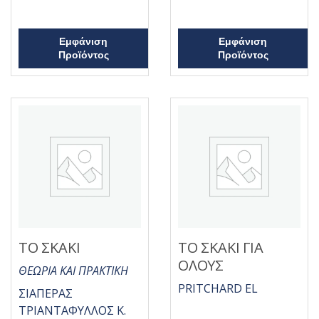
0
θ
α
η
π
κ
ό
ε
5
μ
Εμφάνιση
Εμφάνιση
ε
Προϊόντος
Προϊόντος
0
α
π
ό
5
ΤΟ ΣΚΑΚΙ
ΤΟ ΣΚΑΚΙ ΓΙΑ
ΟΛΟΥΣ
ΘΕΩΡΙΑ ΚΑΙ ΠΡΑΚΤΙΚΗ
PRITCHARD EL
ΣΙΑΠΕΡΑΣ
ΤΡΙΑΝΤΑΦΥΛΛΟΣ Κ.