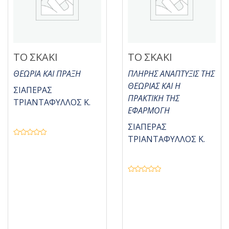
0
α
π
ό
5
ΤΟ ΣΚΑΚΙ
ΤΟ ΣΚΑΚΙ
ΘΕΩΡΙΑ ΚΑΙ ΠΡΑΞΗ
ΠΛΗΡΗΣ ΑΝΑΠΤΥΞΙΣ ΤΗΣ
ΘΕΩΡΙΑΣ ΚΑΙ Η
ΣΙΑΠΕΡΑΣ
ΠΡΑΚΤΙΚΗ ΤΗΣ
ΤΡΙΑΝΤΑΦΥΛΛΟΣ Κ.
ΕΦΑΡΜΟΓΗ
ΣΙΑΠΕΡΑΣ
ΤΡΙΑΝΤΑΦΥΛΛΟΣ Κ.
Β
α
θ
μ
ο
λ
ο
Β
γ
α
ή
θ
θ
μ
η
ο
κ
λ
ε
ο
μ
γ
ε
ή