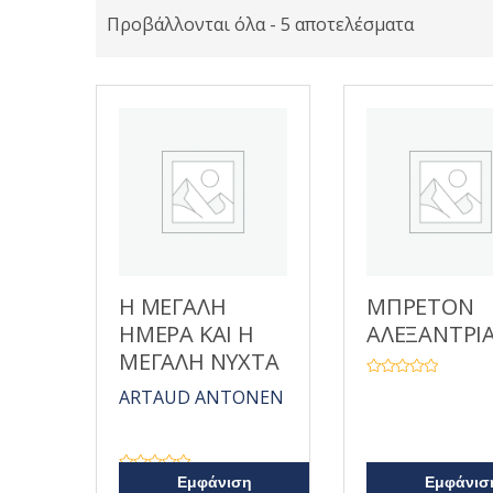
Προβάλλονται όλα - 5 αποτελέσματα
Η ΜΕΓΑΛΗ
ΜΠΡΕΤΟΝ
ΗΜΕΡΑ ΚΑΙ Η
ΑΛΕΞΑΝΤΡΙ
ΜΕΓΑΛΗ ΝΥΧΤΑ
Β
ARTAUD ANTONEN
α
θ
μ
ο
λ
ο
γ
Β
Εμφάνιση
Εμφάνισ
ή