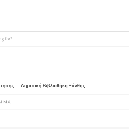
άτησης
Δημοτική Βιβλιοθήκη Ξάνθης
Ι Μ.Χ.