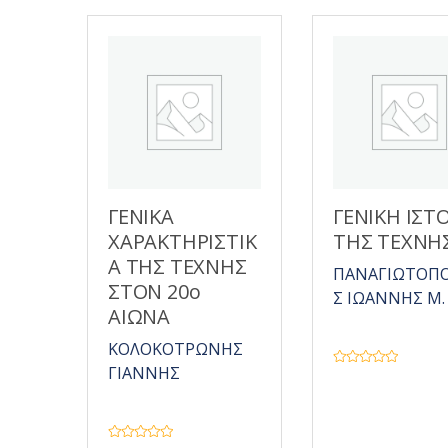
π
ό
5
ΓΕΝΙΚΑ
ΓΕΝΙΚΗ ΙΣΤ
ΧΑΡΑΚΤΗΡΙΣΤΙΚ
ΤΗΣ ΤΕΧΝΗ
Α ΤΗΣ ΤΕΧΝΗΣ
ΠΑΝΑΓΙΩΤΟΠ
ΣΤΟΝ 20ο
Σ ΙΩΑΝΝΗΣ Μ.
ΑΙΩΝΑ
ΚΟΛΟΚΟΤΡΩΝΗΣ
ΓΙΑΝΝΗΣ
Β
α
θ
μ
ο
λ
ο