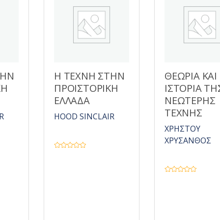
ΤΗΝ
Η ΤΕΧΝΗ ΣΤΗΝ
ΘΕΩΡΙΑ ΚΑΙ
ΚΗ
ΠΡΟΙΣΤΟΡΙΚΗ
ΙΣΤΟΡΙΑ ΤΗ
ΕΛΛΑΔΑ
ΝΕΩΤΕΡΗΣ
ΤΕΧΝΗΣ
R
HOOD SINCLAIR
ΧΡΗΣΤΟΥ
ΧΡΥΣΑΝΘΟΣ
Β
α
θ
μ
ο
Β
λ
α
ο
θ
γ
μ
ή
ο
θ
λ
η
ο
κ
γ