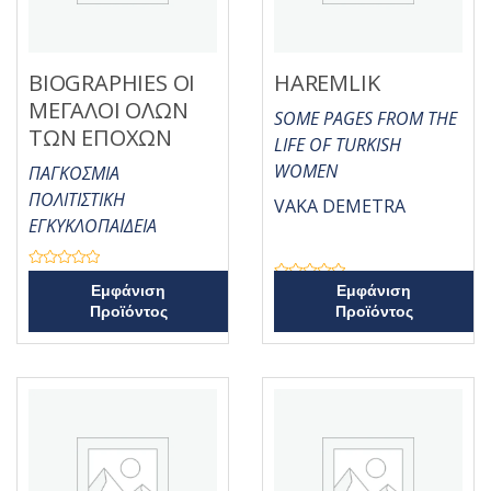
5
5
BIOGRAPHIES ΟΙ
HAREMLIK
ΜΕΓΑΛΟΙ ΟΛΩΝ
SOME PAGES FROM THE
ΤΩΝ ΕΠΟΧΩΝ
LIFE OF TURKISH
WOMEN
ΠΑΓΚΟΣΜΙΑ
ΠΟΛΙΤΙΣΤΙΚΗ
VAKA DEMETRA
ΕΓΚΥΚΛΟΠΑΙΔΕΙΑ
Β
α
Β
Εμφάνιση
Εμφάνιση
θ
α
Προϊόντος
Προϊόντος
μ
θ
ο
μ
λ
ο
ο
λ
γ
ο
ή
γ
θ
ή
η
θ
κ
η
ε
κ
μ
ε
ε
μ
0
ε
α
0