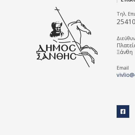
Τηλ. Επ
2541
Διεύθυ
Πλατεί
Ξάνθη
Email
vivlio@