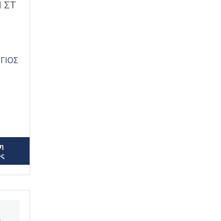
 ΣΤ
ΓΙΟΣ
η
ος