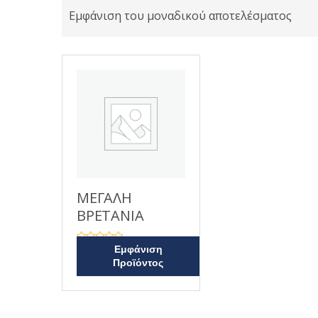
Εμφάνιση του μοναδικού αποτελέσματος
ΜΕΓΑΛΗ
ΒΡΕΤΑΝΙΑ
Β
Εμφάνιση
α
Προϊόντος
θ
μ
ο
λ
ο
γ
ή