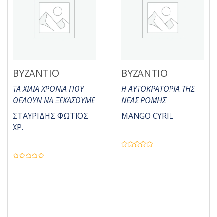
ΒΥΖΑΝΤΙΟ
ΒΥΖΑΝΤΙΟ
ΤΑ ΧΙΛΙΑ ΧΡΟΝΙΑ ΠΟΥ
Η ΑΥΤΟΚΡΑΤΟΡΙΑ ΤΗΣ
ΘΕΛΟΥΝ ΝΑ ΞΕΧΑΣΟΥΜΕ
ΝΕΑΣ ΡΩΜΗΣ
ΣΤΑΥΡΙΔΗΣ ΦΩΤΙΟΣ
MANGO CYRIL
ΧΡ.
Β
α
Β
θ
α
μ
θ
ο
μ
λ
ο
ο
λ
γ
ο
ή
γ
θ
ή
η
θ
κ