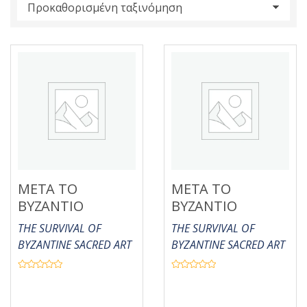
s
:
META TO
META TO
BYZANTIO
BYZANTIO
THE SURVIVAL OF
THE SURVIVAL OF
BYZANTINE SACRED ART
BYZANTINE SACRED ART
Β
Β
α
α
θ
θ
μ
μ