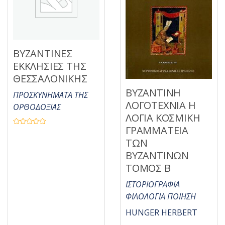
ΒΥΖΑΝΤΙΝΕΣ
ΕΚΚΛΗΣΙΕΣ ΤΗΣ
ΘΕΣΣΑΛΟΝΙΚΗΣ
ΒΥΖΑΝΤΙΝΗ
ΠΡΟΣΚΥΝΗΜΑΤΑ ΤΗΣ
ΛΟΓΟΤΕΧΝΙΑ Η
ΟΡΘΟΔΟΞΙΑΣ
ΛΟΓΙΑ ΚΟΣΜΙΚΗ
ΓΡΑΜΜΑΤΕΙΑ
Β
α
ΤΩΝ
θ
μ
ΒΥΖΑΝΤΙΝΩΝ
ο
λ
ΤΟΜΟΣ Β
ο
γ
ή
ΙΣΤΟΡΙΟΓΡΑΦΙΑ
θ
η
ΦΙΛΟΛΟΓΙΑ ΠΟΙΗΣΗ
κ
ε
μ
HUNGER HERBERT
ε
0