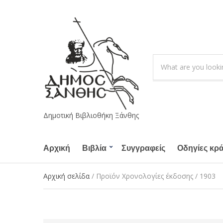
S
e
C
a
a
r
t
c
e
h
g
Δημοτική Βιβλιοθήκη Ξάνθης
p
o
r
r
o
Αρχική
Βιβλία
Συγγραφείς
y
Οδηγίες κρ
d
n
u
a
Αρχική σελίδα
/ Προϊόν Χρονολογίες έκδοσης / 1903
c
m
t
e
s
: