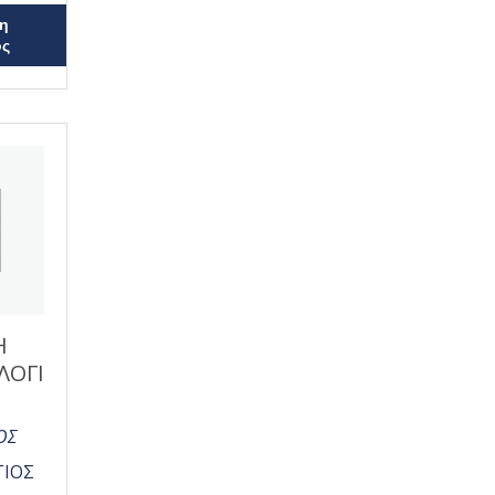
η
ος
Η
ΛΟΓΙ
ΟΣ
ΓΙΟΣ