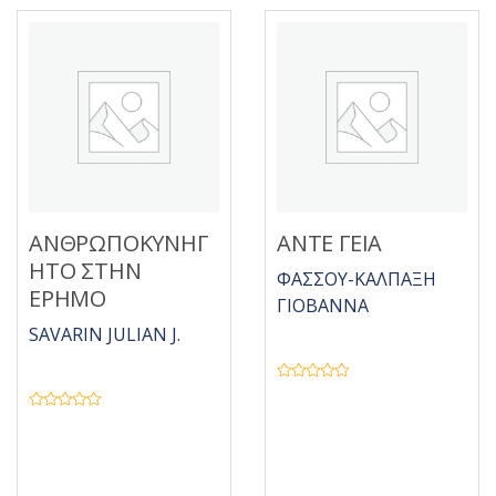
5
π
ό
5
ΑΝΘΡΩΠΟΚΥΝΗΓ
ΑΝΤΕ ΓΕΙΑ
ΗΤΟ ΣΤΗΝ
ΦΑΣΣΟΥ-ΚΑΛΠΑΞΗ
ΕΡΗΜΟ
ΓΙΟΒΑΝΝΑ
SAVARIN JULIAN J.
Β
α
θ
Β
μ
α
ο
θ
λ
μ
ο
ο
γ
λ
ή