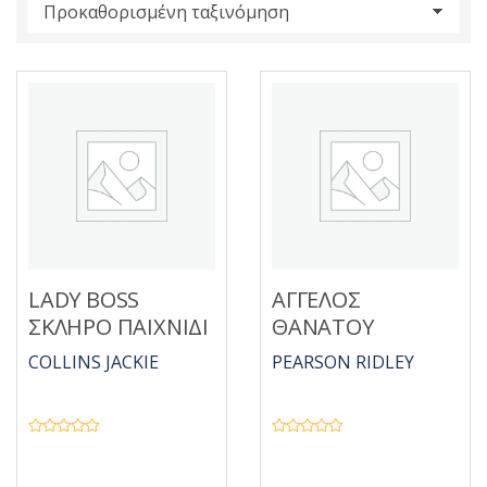
s
:
LADY BOSS
ΑΓΓΕΛΟΣ
ΣΚΛΗΡΟ ΠΑΙΧΝΙΔΙ
ΘΑΝΑΤΟΥ
COLLINS JACKIE
PEARSON RIDLEY
Β
Β
α
α
θ
θ
μ
μ