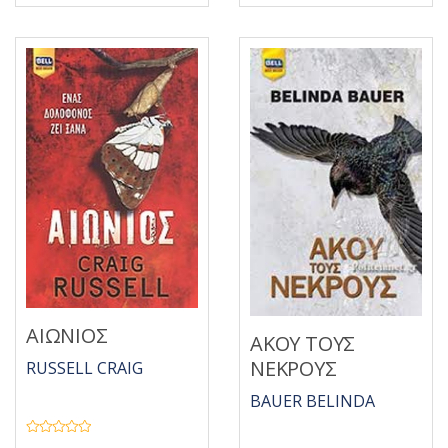
η
0
κ
α
ε
π
μ
ό
ε
5
0
α
π
ό
5
ΑΙΩΝΙΟΣ
ΑΚΟΥ ΤΟΥΣ
ΝΕΚΡΟΥΣ
RUSSELL CRAIG
BAUER BELINDA
Β